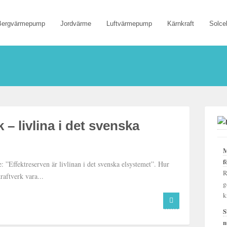
Bergvärmepump
Jordvärme
Luftvärmepump
Kärnkraft
Solcel
k – livlina i det svenska
M
f
 ”Effektreserven är livlinan i det svenska elsystemet”. Hur
R
raftverk vara...
g
k
S
n