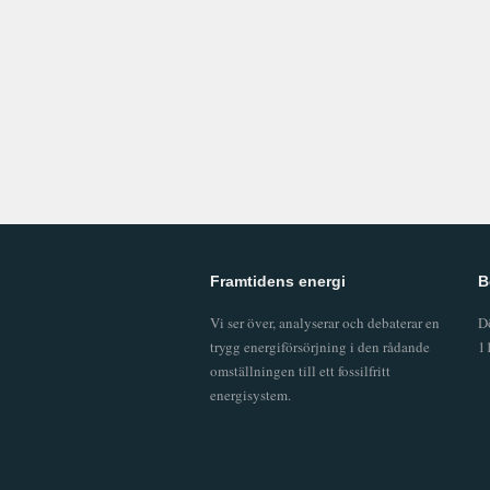
Framtidens energi
B
Vi ser över, analyserar och debaterar en
D
trygg energiförsörjning i den rådande
1
omställningen till ett fossilfritt
energisystem.