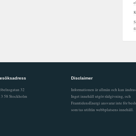
e
K
S
f
esöksadress
Disclaimer
öbelnsgatan 32
Informationen är allmän och kan ändras
13 58 Stockholm
Inget innehåll utgör rådgivning, och
FramtidensEnergi ansvarar inte för besl
som tas utifrån webbplatsens innehåll.