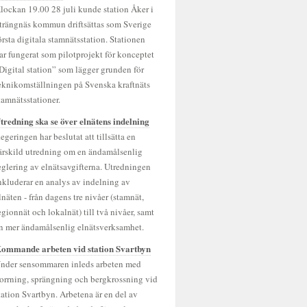
lockan 19.00 28 juli kunde station Åker i
trängnäs kommun driftsättas som Sverige
örsta digitala stamnätsstation. Stationen
ar fungerat som pilotprojekt för konceptet
Digital station” som lägger grunden för
eknikomställningen på Svenska kraftnäts
tamnätsstationer.
tredning ska se över elnätens indelning
egeringen har beslutat att tillsätta en
ärskild utredning om en ändamålsenlig
eglering av elnätsavgifterna. Utredningen
nkluderar en analys av indelning av
lnäten - från dagens tre nivåer (stamnät,
egionnät och lokalnät) till två nivåer, samt
n mer ändamålsenlig elnätsverksamhet.
ommande arbeten vid station Svartbyn
nder sensommaren inleds arbeten med
orrning, sprängning och bergkrossning vid
tation Svartbyn. Arbetena är en del av