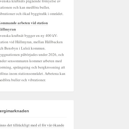
venska kraftnäts pågående förnyelse av
tationen och kan medföra buller,
ibrationer och ökad byggtrafik i området.
ommande arbeten vid station
ällmyran
venska kraftnät bygger en ny 400 kV-
tation vid Hällmyran, mellan Hällbacken
ch Bensbyn i Luleå kommun.
yggnationen påbörjades under 2026, och
nder sensommaren kommer arbeten med
orrning, sprängning och bergkrossning att
tföras inom stationsområdet. Arbetena kan
edföra buller och vibrationer.
ergimarknaden
inns det tillräckligt med el för vår ökande