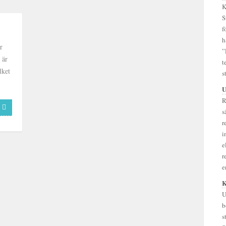
K
S
f
h
r
”
 är
t
lket
s
U
R
s
r
i
e
r
e
K
U
b
s