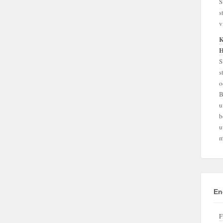
S
s
v
K
H
S
s
o
B
u
b
u
m
En
F