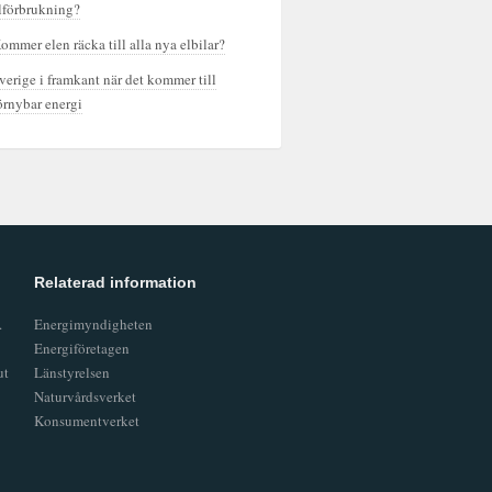
lförbrukning?
ommer elen räcka till alla nya elbilar?
verige i framkant när det kommer till
örnybar energi
Relaterad information
.
Energimyndigheten
Energiföretagen
ut
Länstyrelsen
Naturvårdsverket
Konsumentverket