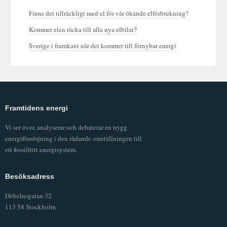
Finns det tillräckligt med el för vår ökande elförbrukning?
Kommer elen räcka till alla nya elbilar?
Sverige i framkant när det kommer till förnybar energi
Framtidens energi
Vi ser över, analyserar och debaterar en trygg
energiförsörjning i den rådande omställningen till
ett fossilfritt energisystem.
Besöksadress
Döbelnsgatan 32
113 58 Stockholm